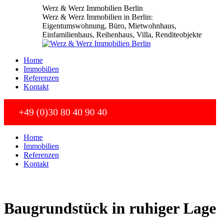
Zum
Werz & Werz Immobilien Berlin
Inhalt
Werz & Werz Immobilien in Berlin:
springen
Eigentumswohnung, Büro, Mietwohnhaus,
Einfamilienhaus, Reihenhaus, Villa, Renditeobjekte
Home
Immobilien
Referenzen
Kontakt
+49 (0)30 80 40 90 40
Home
Immobilien
Referenzen
Kontakt
Baugrundstück in ruhiger Lage