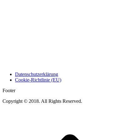
Datenschutzerklärung
Cookie-Richtlinie (EU)
Footer
Copyright © 2018. All Rights Reserved.
t
T