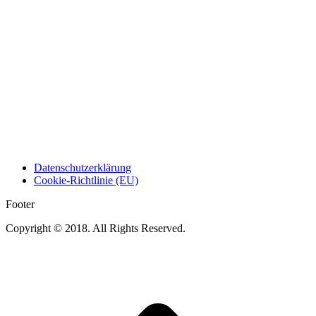
Datenschutzerklärung
Cookie-Richtlinie (EU)
Footer
Copyright © 2018. All Rights Reserved.
t
T