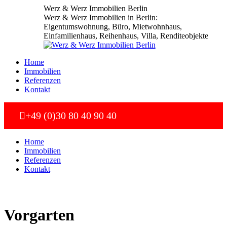
Zum
Werz & Werz Immobilien Berlin
Inhalt
Werz & Werz Immobilien in Berlin:
springen
Eigentumswohnung, Büro, Mietwohnhaus,
Einfamilienhaus, Reihenhaus, Villa, Renditeobjekte
Home
Immobilien
Referenzen
Kontakt
+49 (0)30 80 40 90 40
Home
Immobilien
Referenzen
Kontakt
Vorgarten