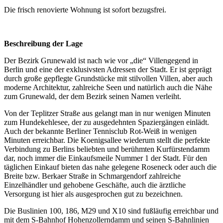
Die frisch renovierte Wohnung ist sofort bezugsfrei.
Beschreibung der Lage
Der Bezirk Grunewald ist nach wie vor „die“ Villengegend in
Berlin und eine der exklusivsten Adressen der Stadt. Er ist geprägt
durch große gepflegte Grundstücke mit stilvollen Villen, aber auch
moderne Architektur, zahlreiche Seen und natürlich auch die Nähe
zum Grunewald, der dem Bezirk seinen Namen verleiht.
Von der Teplitzer Straße aus gelangt man in nur wenigen Minuten
zum Hundekehlesee, der zu ausgedehnten Spaziergängen einlädt.
Auch der bekannte Berliner Tennisclub Rot-Weiß in wenigen
Minuten erreichbar. Die Koenigsallee wiederum stellt die perfekte
Verbindung zu Berlins beliebten und berühmten Kurfürstendamm
dar, noch immer die Einkaufsmeile Nummer 1 der Stadt. Für den
täglichen Einkauf bieten das nahe gelegene Roseneck oder auch die
Breite bzw. Berkaer Straße in Schmargendorf zahlreiche
Einzelhändler und gehobene Geschäfte, auch die ärztliche
Versorgung ist hier als ausgesprochen gut zu bezeichnen.
Die Buslinien 100, 186, M29 und X10 sind fußläufig erreichbar und
mit dem S-Bahnhof Hohenzollerndamm und seinen S-Bahnlinien