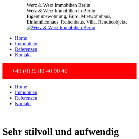
Zum
Werz & Werz Immobilien Berlin
Inhalt
Werz & Werz Immobilien in Berlin:
springen
Eigentumswohnung, Büro, Mietwohnhaus,
Einfamilienhaus, Reihenhaus, Villa, Renditeobjekte
Home
Immobilien
Referenzen
Kontakt
+49 (0)30 80 40 90 40
Home
Immobilien
Referenzen
Kontakt
Sehr stilvoll und aufwendig