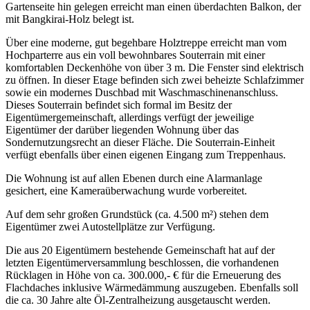
Gartenseite hin gelegen erreicht man einen überdachten Balkon, der
mit Bangkirai-Holz belegt ist.
Über eine moderne, gut begehbare Holztreppe erreicht man vom
Hochparterre aus ein voll bewohnbares Souterrain mit einer
komfortablen Deckenhöhe von über 3 m. Die Fenster sind elektrisch
zu öffnen. In dieser Etage befinden sich zwei beheizte Schlafzimmer
sowie ein modernes Duschbad mit Waschmaschinenanschluss.
Dieses Souterrain befindet sich formal im Besitz der
Eigentümergemeinschaft, allerdings verfügt der jeweilige
Eigentümer der darüber liegenden Wohnung über das
Sondernutzungsrecht an dieser Fläche. Die Souterrain-Einheit
verfügt ebenfalls über einen eigenen Eingang zum Treppenhaus.
Die Wohnung ist auf allen Ebenen durch eine Alarmanlage
gesichert, eine Kameraüberwachung wurde vorbereitet.
Auf dem sehr großen Grundstück (ca. 4.500 m²) stehen dem
Eigentümer zwei Autostellplätze zur Verfügung.
Die aus 20 Eigentümern bestehende Gemeinschaft hat auf der
letzten Eigentümerversammlung beschlossen, die vorhandenen
Rücklagen in Höhe von ca. 300.000,- € für die Erneuerung des
Flachdaches inklusive Wärmedämmung auszugeben. Ebenfalls soll
die ca. 30 Jahre alte Öl-Zentralheizung ausgetauscht werden.