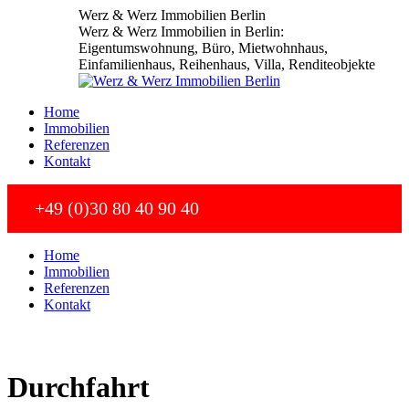
Zum
Werz & Werz Immobilien Berlin
Inhalt
Werz & Werz Immobilien in Berlin:
springen
Eigentumswohnung, Büro, Mietwohnhaus,
Einfamilienhaus, Reihenhaus, Villa, Renditeobjekte
Home
Immobilien
Referenzen
Kontakt
+49 (0)30 80 40 90 40
Home
Immobilien
Referenzen
Kontakt
Durchfahrt