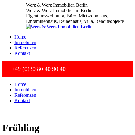
Zum
Werz & Werz Immobilien Berlin
Inhalt
Werz & Werz Immobilien in Berlin:
springen
Eigentumswohnung, Büro, Mietwohnhaus,
Einfamilienhaus, Reihenhaus, Villa, Renditeobjekte
Home
Immobilien
Referenzen
Kontakt
+49 (0)30 80 40 90 40
Home
Immobilien
Referenzen
Kontakt
Frühling