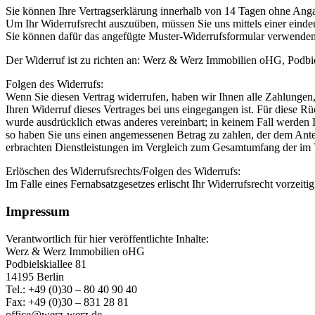
Sie können Ihre Vertragserklärung innerhalb von 14 Tagen ohne Angab
Um Ihr Widerrufsrecht auszuüben, müssen Sie uns mittels einer eindeut
Sie können dafür das angefügte Muster-Widerrufsformular verwenden, 
Der Widerruf ist zu richten an: Werz & Werz Immobilien oHG, Podbie
Folgen des Widerrufs:
Wenn Sie diesen Vertrag widerrufen, haben wir Ihnen alle Zahlungen
Ihren Widerruf dieses Vertrages bei uns eingegangen ist. Für diese R
wurde ausdrücklich etwas anderes vereinbart; in keinem Fall werden 
so haben Sie uns einen angemessenen Betrag zu zahlen, der dem Anteil
erbrachten Dienstleistungen im Vergleich zum Gesamtumfang der im V
Erlöschen des Widerrufsrechts/Folgen des Widerrufs:
Im Falle eines Fernabsatzgesetzes erlischt Ihr Widerrufsrecht vorzeiti
Impressum
Verantwortlich für hier veröffentlichte Inhalte:
Werz & Werz Immobilien oHG
Podbielskiallee 81
14195 Berlin
Tel.: +49 (0)30 – 80 40 90 40
Fax: +49 (0)30 – 831 28 81
office@werz-werz.de