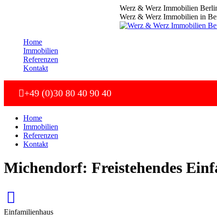
Zum
Werz & Werz Immobilien Berli
Inhalt
Werz & Werz Immobilien in Ber
springen
Home
Immobilien
Referenzen
Kontakt
+49 (0)30 80 40 90 40
Home
Immobilien
Referenzen
Kontakt
Michendorf: Freistehendes Ein
Einfamilienhaus