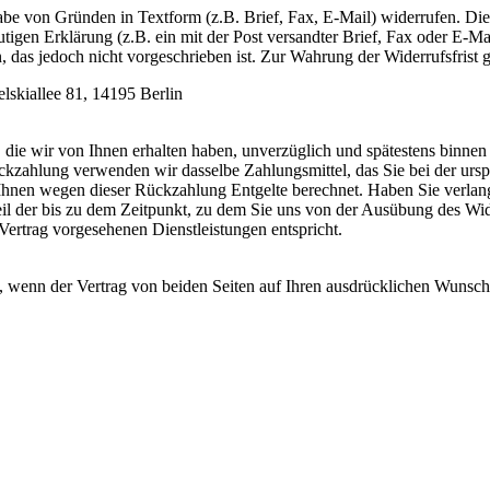
e von Gründen in Textform (z.B. Brief, Fax, E-Mail) widerrufen. Die 
igen Erklärung (z.B. ein mit der Post versandter Brief, Fax oder E-Mai
das jedoch nicht vorgeschrieben ist. Zur Wahrung der Widerrufsfrist g
lskiallee 81, 14195 Berlin
, die wir von Ihnen erhalten haben, unverzüglich und spätestens binne
ückzahlung verwenden wir dasselbe Zahlungsmittel, das Sie bei der ursp
Ihnen wegen dieser Rückzahlung Entgelte berechnet. Haben Sie verlangt,
 der bis zu dem Zeitpunkt, zu dem Sie uns von der Ausübung des Widerru
ertrag vorgesehenen Dienstleistungen entspricht.
g, wenn der Vertrag von beiden Seiten auf Ihren ausdrücklichen Wunsch v