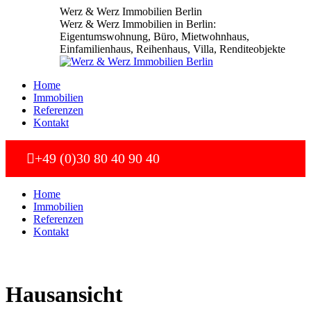
Zum
Werz & Werz Immobilien Berlin
Inhalt
Werz & Werz Immobilien in Berlin:
springen
Eigentumswohnung, Büro, Mietwohnhaus,
Einfamilienhaus, Reihenhaus, Villa, Renditeobjekte
Home
Immobilien
Referenzen
Kontakt
+49 (0)30 80 40 90 40
Home
Immobilien
Referenzen
Kontakt
Hausansicht