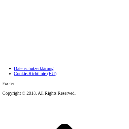
Datenschutzerklärung
Cookie-Richtlinie (EU)
Footer
Copyright © 2018. All Rights Reserved.
t
T