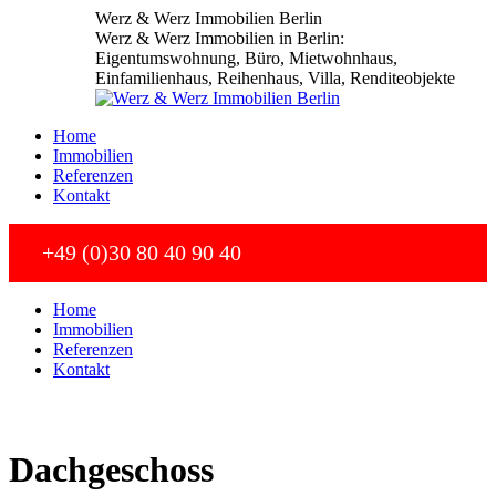
Zum
Werz & Werz Immobilien Berlin
Inhalt
Werz & Werz Immobilien in Berlin:
springen
Eigentumswohnung, Büro, Mietwohnhaus,
Einfamilienhaus, Reihenhaus, Villa, Renditeobjekte
Home
Immobilien
Referenzen
Kontakt
+49 (0)30 80 40 90 40
Home
Immobilien
Referenzen
Kontakt
Dachgeschoss