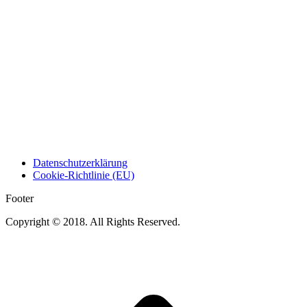
Datenschutzerklärung
Cookie-Richtlinie (EU)
Footer
Copyright © 2018. All Rights Reserved.
t
T