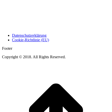
Datenschutzerklärung
Cookie-Richtlinie (EU)
Footer
Copyright © 2018. All Rights Reserved.
t
T