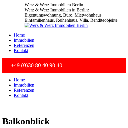
Zum
Werz & Werz Immobilien Berlin
Inhalt
Werz & Werz Immobilien in Berlin:
springen
Eigentumswohnung, Büro, Mietwohnhaus,
Einfamilienhaus, Reihenhaus, Villa, Renditeobjekte
Home
Immobilien
Referenzen
Kontakt
+49 (0)30 80 40 90 40
Home
Immobilien
Referenzen
Kontakt
Balkonblick