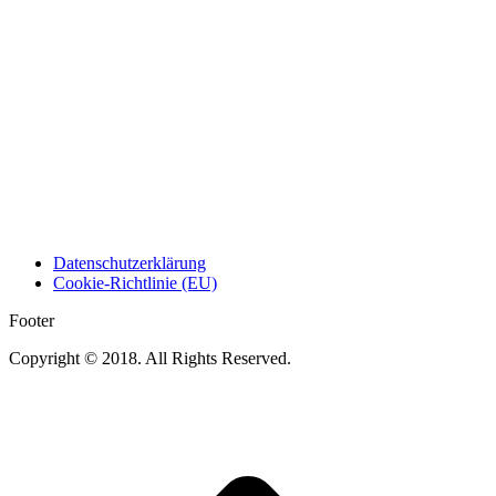
Datenschutzerklärung
Cookie-Richtlinie (EU)
Footer
Copyright © 2018. All Rights Reserved.
t
T