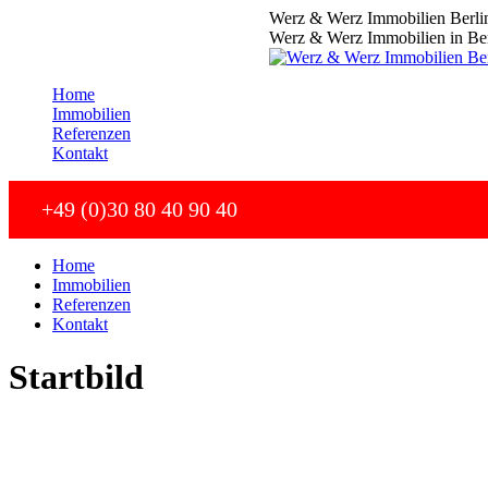
Zum
Werz & Werz Immobilien Berli
Inhalt
Werz & Werz Immobilien in Ber
springen
Home
Immobilien
Referenzen
Kontakt
+49 (0)30 80 40 90 40
Home
Immobilien
Referenzen
Kontakt
Startbild