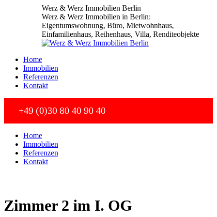
Zum
Werz & Werz Immobilien Berlin
Inhalt
Werz & Werz Immobilien in Berlin:
springen
Eigentumswohnung, Büro, Mietwohnhaus,
Einfamilienhaus, Reihenhaus, Villa, Renditeobjekte
Home
Immobilien
Referenzen
Kontakt
+49 (0)30 80 40 90 40
Home
Immobilien
Referenzen
Kontakt
Zimmer 2 im I. OG