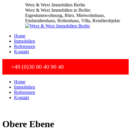
Zum
Werz & Werz Immobilien Berlin
Inhalt
Werz & Werz Immobilien in Berlin:
springen
Eigentumswohnung, Büro, Mietwohnhaus,
Einfamilienhaus, Reihenhaus, Villa, Renditeobjekte
Home
Immobilien
Referenzen
Kontakt
+49 (0)30 80 40 90 40
Home
Immobilien
Referenzen
Kontakt
Obere Ebene