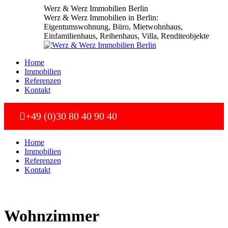
Zum
Werz & Werz Immobilien Berlin
Inhalt
Werz & Werz Immobilien in Berlin:
springen
Eigentumswohnung, Büro, Mietwohnhaus,
Einfamilienhaus, Reihenhaus, Villa, Renditeobjekte
Home
Immobilien
Referenzen
Kontakt
+49 (0)30 80 40 90 40
Home
Immobilien
Referenzen
Kontakt
Wohnzimmer