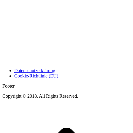
Datenschutzerklärung
Cookie-Richtlinie (EU)
Footer
Copyright © 2018. All Rights Reserved.
t
T