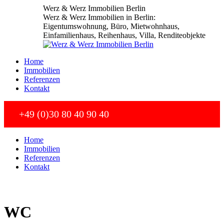
Zum
Werz & Werz Immobilien Berlin
Inhalt
Werz & Werz Immobilien in Berlin:
springen
Eigentumswohnung, Büro, Mietwohnhaus,
Einfamilienhaus, Reihenhaus, Villa, Renditeobjekte
Home
Immobilien
Referenzen
Kontakt
+49 (0)30 80 40 90 40
Home
Immobilien
Referenzen
Kontakt
WC