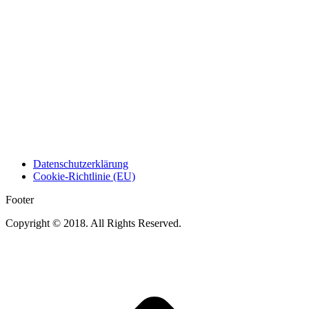
Datenschutzerklärung
Cookie-Richtlinie (EU)
Footer
Copyright © 2018. All Rights Reserved.
t
T