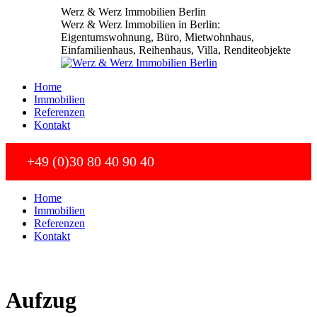
Zum
Werz & Werz Immobilien Berlin
Inhalt
Werz & Werz Immobilien in Berlin:
springen
Eigentumswohnung, Büro, Mietwohnhaus,
Einfamilienhaus, Reihenhaus, Villa, Renditeobjekte
Home
Immobilien
Referenzen
Kontakt
+49 (0)30 80 40 90 40
Home
Immobilien
Referenzen
Kontakt
Aufzug