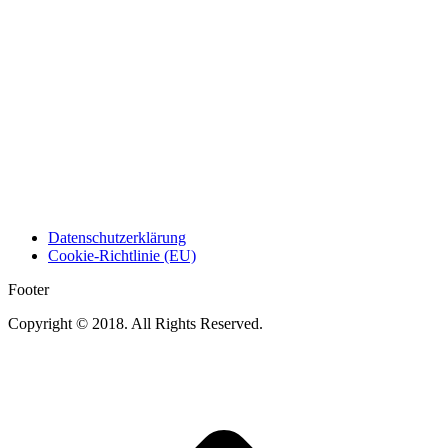
Datenschutzerklärung
Cookie-Richtlinie (EU)
Footer
Copyright © 2018. All Rights Reserved.
t
T