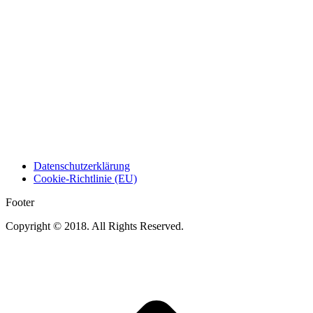
Datenschutzerklärung
Cookie-Richtlinie (EU)
Footer
Copyright © 2018. All Rights Reserved.
t
T