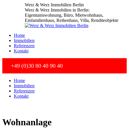
Zum
Werz & Werz Immobilien Berlin
Inhalt
Werz & Werz Immobilien in Berlin:
springen
Eigentumswohnung, Büro, Mietwohnhaus,
Einfamilienhaus, Reihenhaus, Villa, Renditeobjekte
Home
Immobilien
Referenzen
Kontakt
+49 (0)30 80 40 90 40
Home
Immobilien
Referenzen
Kontakt
Wohnanlage