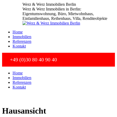
Zum
Werz & Werz Immobilien Berlin
Inhalt
Werz & Werz Immobilien in Berlin:
springen
Eigentumswohnung, Büro, Mietwohnhaus,
Einfamilienhaus, Reihenhaus, Villa, Renditeobjekte
Home
Immobilien
Referenzen
Kontakt
+49 (0)30 80 40 90 40
Home
Immobilien
Referenzen
Kontakt
Hausansicht