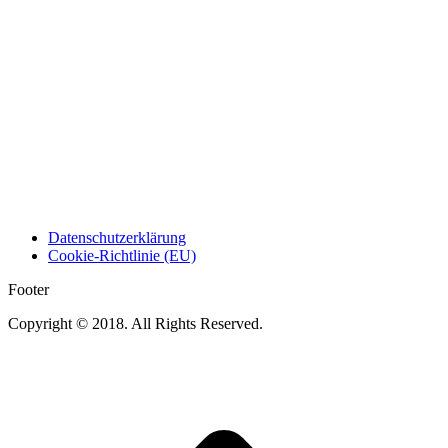
Datenschutzerklärung
Cookie-Richtlinie (EU)
Footer
Copyright © 2018. All Rights Reserved.
t
T